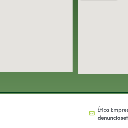
Ética Empre
denunciase