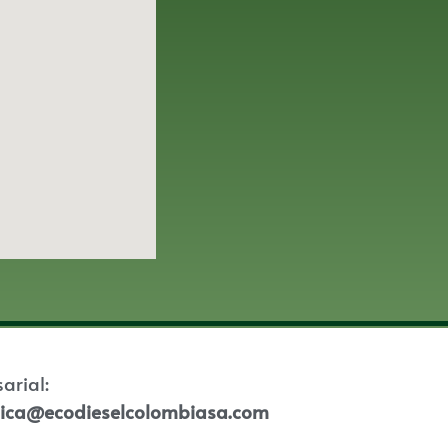
sarial:
tica@ecodieselcolombiasa.com