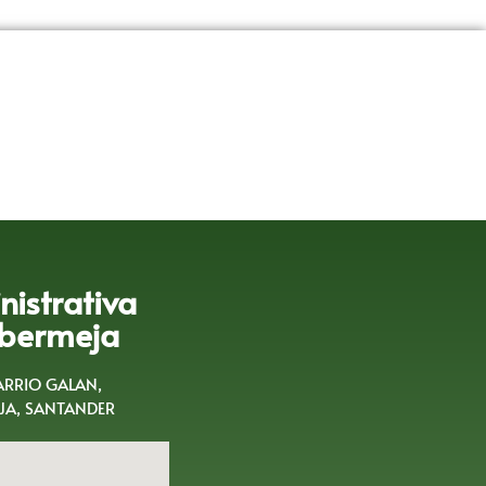
istrativa
bermeja
BARRIO GALAN,
A, SANTANDER