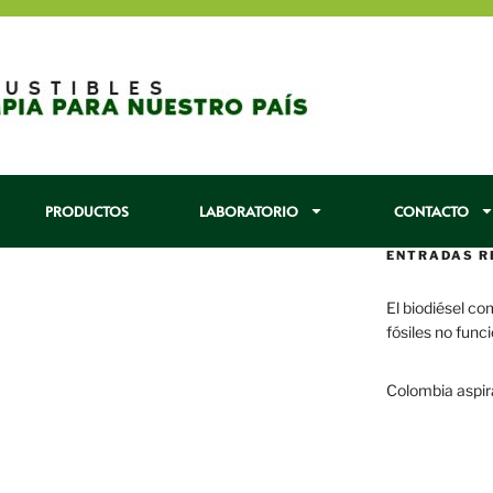
PRODUCTOS
LABORATORIO
CONTACTO
ENTRADAS R
El biodiésel co
fósiles no func
29 enero, 2017
Colombia aspir
22 enero, 2017