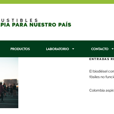
PRODUCTOS
LABORATORIO
CONTACTO
ENTRADAS R
El biodiésel co
fósiles no func
29 enero, 2017
Colombia aspir
22 enero, 2017