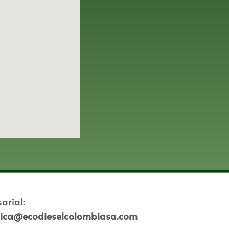
sarial:
tica@ecodieselcolombiasa.com