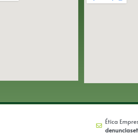
Ética Empre
denunciase