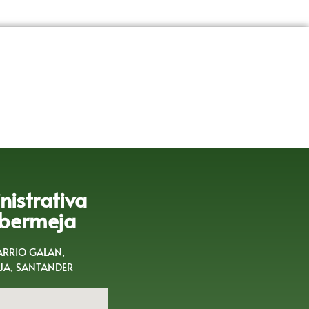
istrativa
bermeja
BARRIO GALAN,
A, SANTANDER