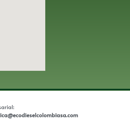
sarial:
tica@ecodieselcolombiasa.com