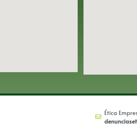
Ética Empre
denunciase