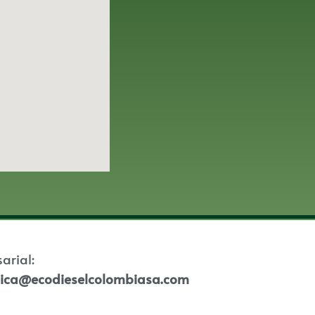
sarial:
tica@ecodieselcolombiasa.com