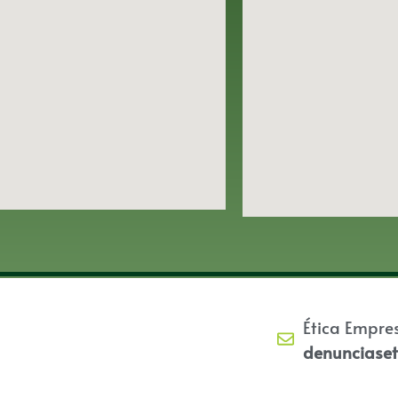
Ética Empre
denunciase